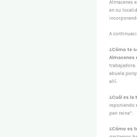
Almacenes el
en su locali
incorporando
A continuaci
¿Cómo te se
Almacenes 
trabajadora
abuela porqu
allí.
¿Cuál es la
reponiendo 
pan reina”.
¿Cómo es t
gastamos br