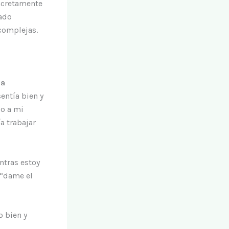
oncretamente
mado
complejas.
sa
entía bien y
o a mi
a trabajar
ntras estoy
 “dame el
o bien y