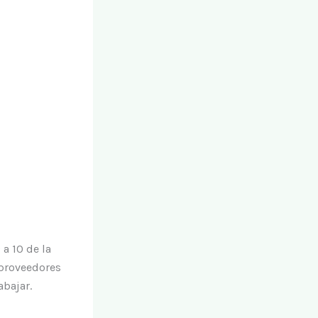
 a 10 de la
 proveedores
abajar.