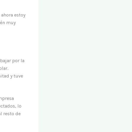
 ahora estoy
ién muy
bajar por la
lar.
itad y tuve
empresa
ectados, lo
l resto de