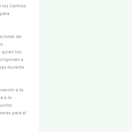
e los Centros
 para
aciones de
as
 quien los
 proponen a
oyo durante
ovación a la
a a la
ductos
seres para el