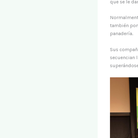
que se le da
Normalmente 
también pone
panadería.
Sus compañer
secuencian l
superándose