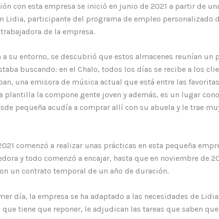
ión con esta empresa se inició en junio de 2021 a partir de un
on Lidia, participante del programa de empleo personalizado 
 trabajadora de la empresa.
a a su entorno, se descubrió que estos almacenes reunían un 
estaba buscando: en el Chalo, todos los días se recibe a los cli
ban, una emisora de música actual que está entre las favoritas 
a plantilla la compone gente joven y además, es un lugar con
esde pequeña acudía a comprar allí con su abuela y le trae m
2021 comenzó a realizar unas prácticas en esta pequeña empre
dora y todo comenzó a encajar, hasta que en noviembre de 2
on un contrato temporal de un año de duración.
mer día, la empresa se ha adaptado a las necesidades de Lidia
 que tiene que reponer, le adjudican las tareas que saben que