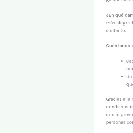
¿En qué cam
más alegre.
contento.
Cuéntanos 
Cad
ram
Un 
que
Gracias a la
donde sus in
que le provo
personas con