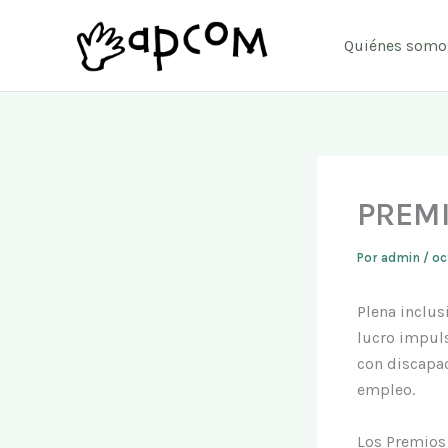
Ir
al
Quiénes somo
contenido
PREMI
Por
admin
/
oc
Plena inclus
lucro impuls
con discapac
empleo.
Los Premios 