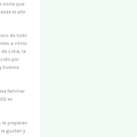
a visita que
desde el año
poco de todo
entes a ritmo
de Lidia, la
ocido por
uy buenos
sa familiar
022 es
: le preparan
 le gustan y