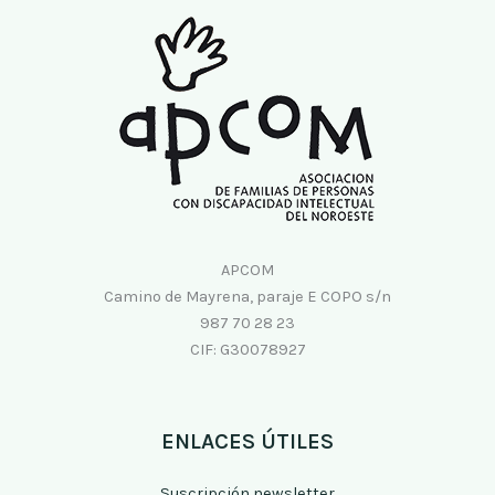
APCOM
Camino de Mayrena, paraje E COPO s/n
987 70 28 23
CIF: G30078927
ENLACES ÚTILES
Suscripción newsletter