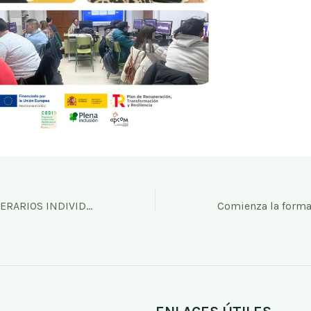
OPERACIÓN: “ITINERARIOS INDIVIDUALIZADOS PARA LA INCLUSIÓN LABORAL”