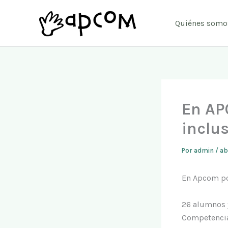
Ir
al
Quiénes somo
contenido
En AP
inclus
Por
admin
/
ab
En Apcom po
26 alumnos 
Competencias