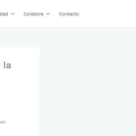
idad
Colabora
Contacto
 la
 en