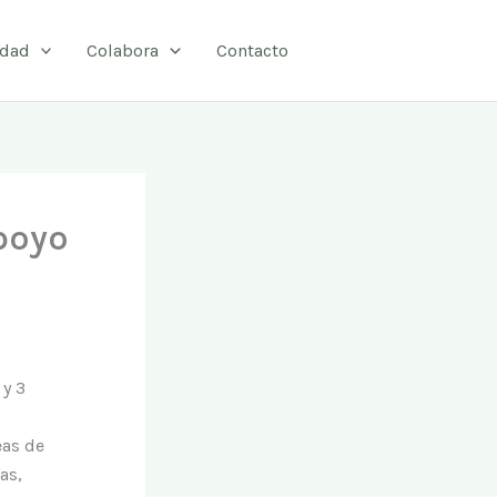
idad
Colabora
Contacto
poyo
y 3
eas de
as,