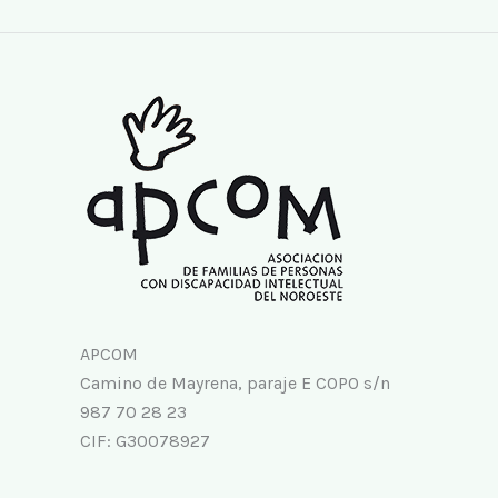
APCOM
Camino de Mayrena, paraje E COPO s/n
987 70 28 23
CIF: G30078927