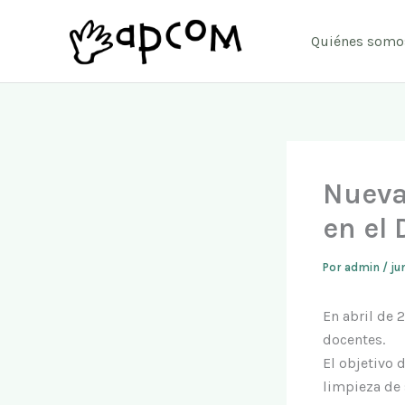
Ir
al
Quiénes somo
contenido
Nueva
en el 
Por
admin
/
ju
En abril de
docentes.
El objetivo 
limpieza de 