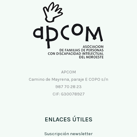
APCOM
Camino de Mayrena, paraje E COPO s/n
987 70 28 23
CIF: G30078927
ENLACES ÚTILES
Suscripción newsletter