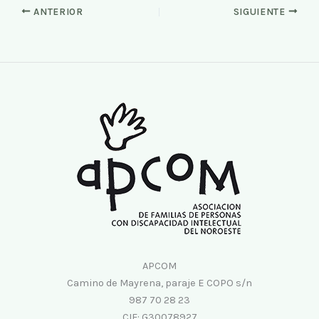
ANTERIOR
SIGUIENTE
APCOM
Camino de Mayrena, paraje E COPO s/n
987 70 28 23
CIF: G30078927