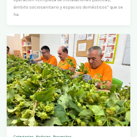
ámbito sociosanitario y espacios domésticos” que se
ha
,
,
Categorias
Noticias
Proyectos